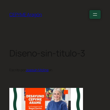
CEPYME Aragón
Diseno-sin-titulo-3
Escrito por
Joaquín Molina
en