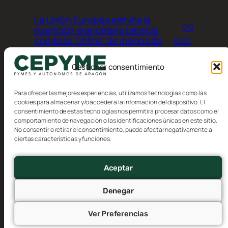
La Unión Europea elimina la
29
exención arancelaria para las
julio,
compras ‘online’ de menos de
150 euros procedentes de
2026
terceros países
Gestionar consentimiento
Para ofrecer las mejores experiencias, utilizamos tecnologías como las
cookies para almacenar y/o acceder a la información del dispositivo. El
consentimiento de estas tecnologías nos permitirá procesar datos como el
comportamiento de navegación o las identificaciones únicas en este sitio.
No consentir o retirar el consentimiento, puede afectar negativamente a
Blog
Eventos
ciertas características y funciones.
CEPYME Aragón
Acerca de
Tienda
FAQs
Patrones
Aceptar
Autores
Temas
Denegar
Ver Preferencias
Twenty Twenty-Five
Diseñado con
WordPress