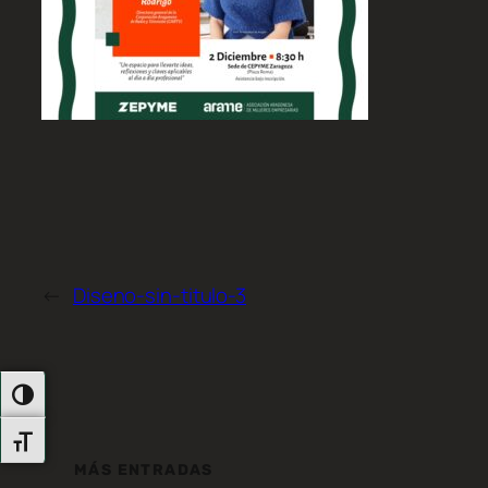
←
Diseno-sin-titulo-3
Alternar Alto Contraste
Alternar Tamaño De Letra
MÁS ENTRADAS