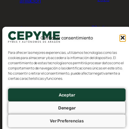
afiliación
30 julio,
Calendario del
contribuyente, Agosto 2026
2026
Gestionar consentimiento
Para ofrecer las mejores experiencias, utilizamos tecnologías como las
cookies para almacenar y/o acceder a la información del dispositivo. El
consentimiento de estas tecnologías nos permitirá procesar datos como el
comportamiento de navegación o las identificaciones únicas en este sitio.
No consentir o retirar el consentimiento, puede afectar negativamente a
Blog
Eventos
ciertas características y funciones.
CEPYME Aragón
Acerca de
Tienda
FAQs
Patrones
Aceptar
Autores
Temas
Denegar
Ver Preferencias
Twenty Twenty-Five
Diseñado con
WordPress