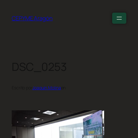
CEPYME Aragón
DSC_0253
Escrito por
Joaquín Molina
en