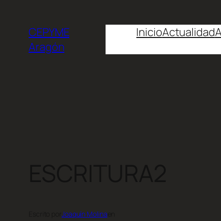
CEPYME
Inicio
Actualidad
A
Aragón
ESCRITURA2
Escrito por
Joaquín Molina
en