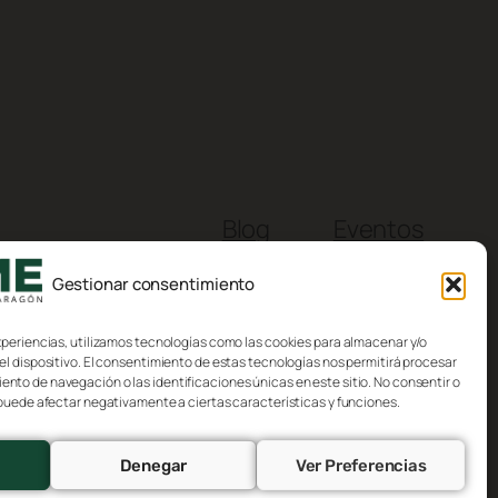
Blog
Eventos
Acerca de
Tienda
Gestionar consentimiento
FAQs
Patrones
Autores
Temas
xperiencias, utilizamos tecnologías como las cookies para almacenar y/o
el dispositivo. El consentimiento de estas tecnologías nos permitirá procesar
to de navegación o las identificaciones únicas en este sitio. No consentir o
 puede afectar negativamente a ciertas características y funciones.
Denegar
Ver Preferencias
Diseñado con
WordPress