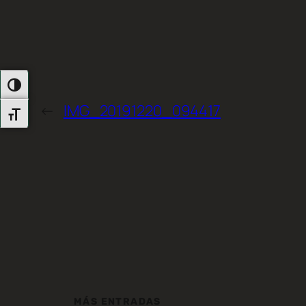
Alternar Alto Contraste
←
IMG_20191220_094417
Alternar Tamaño De Letra
MÁS ENTRADAS