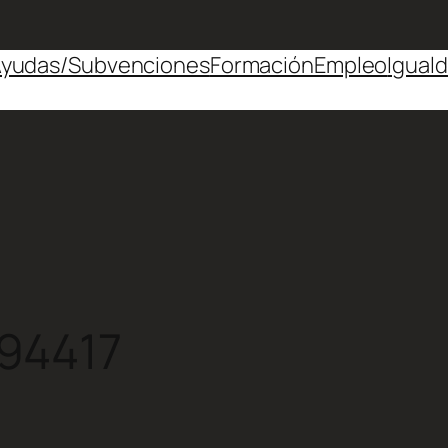
yudas/Subvenciones
Formación
Empleo
Igual
94417