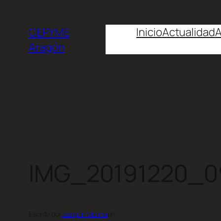
CEPYME
Inicio
Actualidad
A
Aragón
IMG_20191220_0
Escrito por
Joaquín Molina
en