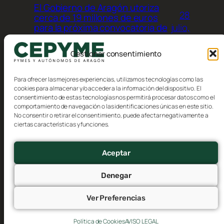
El Gobierno de Aragón utoriza
28
cerca de 19 millones de euros
julio,
para la próxima convocatoria de
ayudas a industrias
2026
agroalimentarias
Gestionar consentimiento
Para ofrecer las mejores experiencias, utilizamos tecnologías como las
cookies para almacenar y/o acceder a la información del dispositivo. El
consentimiento de estas tecnologías nos permitirá procesar datos como el
comportamiento de navegación o las identificaciones únicas en este sitio.
No consentir o retirar el consentimiento, puede afectar negativamente a
Blog
Eventos
ciertas características y funciones.
CEPYME Aragón
Acerca de
Tienda
FAQs
Patrones
Aceptar
Autores
Temas
Denegar
Ver Preferencias
Twenty Twenty-Five
Diseñado con
WordPress
Política de Cookies
AVISO LEGAL