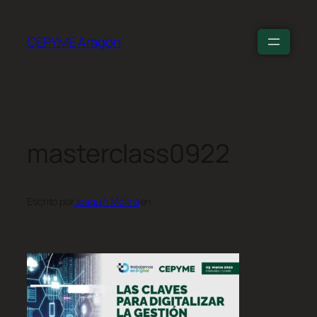
CEPYME Aragón
masterclass0922
Escrito por
Joaquín Molina
en