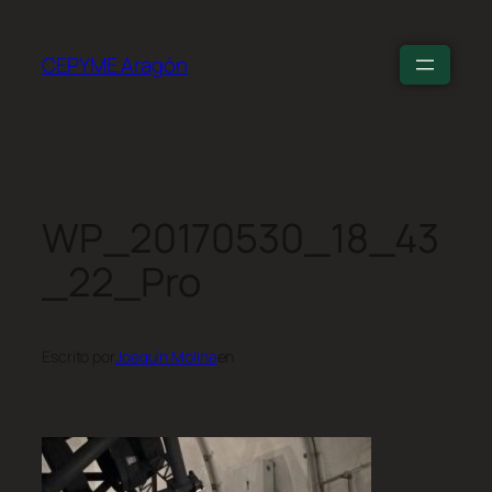
CEPYME Aragón
WP_20170530_18_43
_22_Pro
Escrito por
Joaquín Molina
en