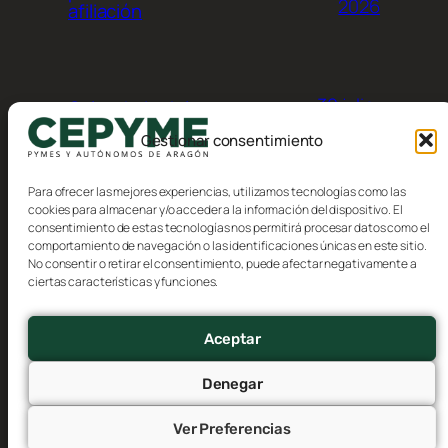
2026
afiliación
30 julio,
Calendario del
contribuyente, Agosto 2026
2026
Gestionar consentimiento
Para ofrecer las mejores experiencias, utilizamos tecnologías como las
cookies para almacenar y/o acceder a la información del dispositivo. El
consentimiento de estas tecnologías nos permitirá procesar datos como el
comportamiento de navegación o las identificaciones únicas en este sitio.
No consentir o retirar el consentimiento, puede afectar negativamente a
Blog
Eventos
ciertas características y funciones.
CEPYME Aragón
Acerca de
Tienda
FAQs
Patrones
Aceptar
Autores
Temas
Denegar
Ver Preferencias
Twenty Twenty-Five
Diseñado con
WordPress