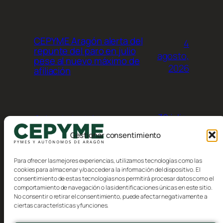
CEPYME Aragón alerta del
4
repunte del paro en julio
agosto,
pese al nuevo máximo de
2026
afiliación
30 julio,
Calendario del
contribuyente, Agosto 2026
2026
Gestionar consentimiento
Para ofrecer las mejores experiencias, utilizamos tecnologías como las
cookies para almacenar y/o acceder a la información del dispositivo. El
consentimiento de estas tecnologías nos permitirá procesar datos como el
comportamiento de navegación o las identificaciones únicas en este sitio.
No consentir o retirar el consentimiento, puede afectar negativamente a
Blog
Eventos
ciertas características y funciones.
CEPYME Aragón
Acerca de
Tienda