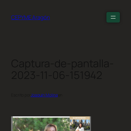
CEPYME Aragón
Captura-de-pantalla-
2023-11-06-151942
Escrito por
Joaquín Molina
en