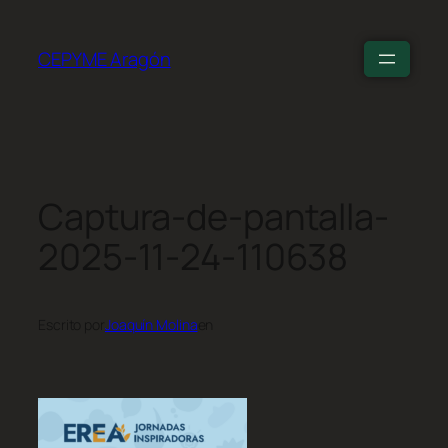
CEPYME Aragón
Captura-de-pantalla-
2025-11-24-110638
Escrito por
Joaquín Molina
en