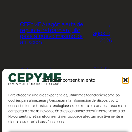
CEPYME Aragón alerta del
4
repunte del paro en julio
agosto,
pese al nuevo máximo de
2026
afiliación
30 julio,
Calendario del
contribuyente, Agosto 2026
2026
Gestionar consentimiento
Para ofrecer las mejores experiencias, utilizamos tecnologías como las
cookies para almacenar y/o acceder a la información del dispositivo. El
consentimiento de estas tecnologías nos permitirá procesar datos como el
comportamiento de navegación o las identificaciones únicas en este sitio.
No consentir o retirar el consentimiento, puede afectar negativamente a
Blog
Eventos
ciertas características y funciones.
CEPYME Aragón
Acerca de
Tienda