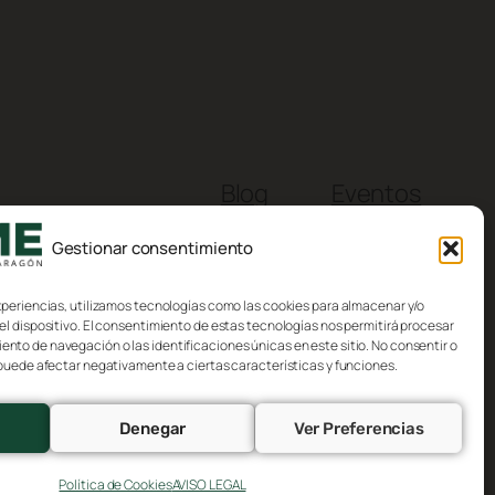
Blog
Eventos
Acerca de
Tienda
Gestionar consentimiento
FAQs
Patrones
Autores
Temas
xperiencias, utilizamos tecnologías como las cookies para almacenar y/o
el dispositivo. El consentimiento de estas tecnologías nos permitirá procesar
to de navegación o las identificaciones únicas en este sitio. No consentir o
 puede afectar negativamente a ciertas características y funciones.
Denegar
Ver Preferencias
Diseñado con
WordPress
Política de Cookies
AVISO LEGAL