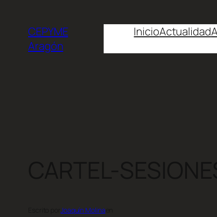
CEPYME
Inicio
Actualidad
A
Aragón
CARTEL-SESIONE
Escrito por
Joaquín Molina
en