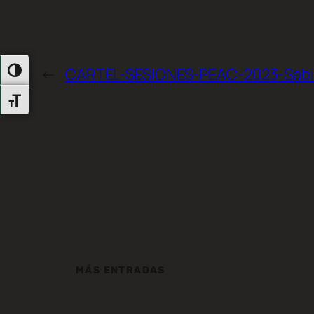
←
CARTEL-SESIONES-PEAC-2023-Sabi
Alternar Alto Contraste
Alternar Tamaño De Letra
MÁS ENTRADAS