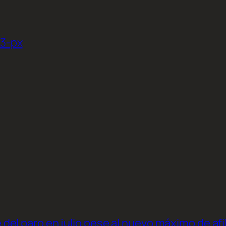
3-px
el paro en julio pese al nuevo máximo de afi