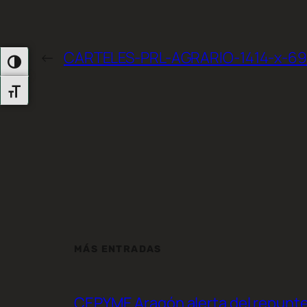
←
CARTELES-PRL-AGRARIO-1414-x-69
Alternar Alto Contraste
Alternar Tamaño De Letra
MÁS ENTRADAS
CEPYME Aragón alerta del repunte d