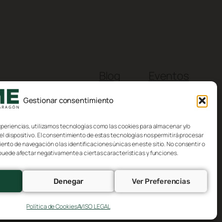
Blog
Eventos
Acerca de
Tienda
Gestionar consentimiento
FAQs
Patrones
Autores
Temas
xperiencias, utilizamos tecnologías como las cookies para almacenar y/o
el dispositivo. El consentimiento de estas tecnologías nos permitirá procesar
to de navegación o las identificaciones únicas en este sitio. No consentir o
 puede afectar negativamente a ciertas características y funciones.
Denegar
Ver Preferencias
Diseñado con
WordPress
Política de Cookies
AVISO LEGAL