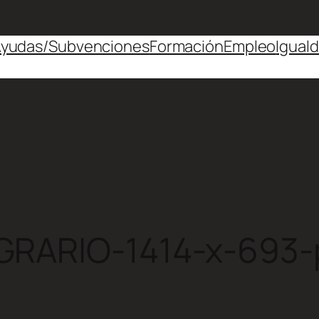
yudas/Subvenciones
Formación
Empleo
Igual
RARIO-1414-x-693-