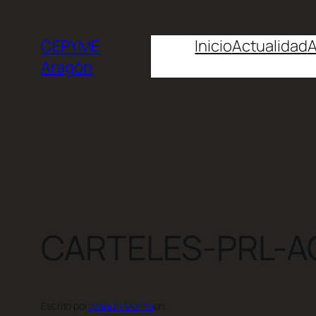
CEPYME
Inicio
Actualidad
A
Aragón
CARTELES-PRL-AG
Escrito por
Joaquín Molina
en