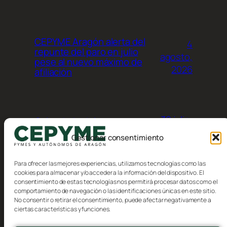
CEPYME Aragón alerta del
4
repunte del paro en julio
agosto,
pese al nuevo máximo de
2026
afiliación
30 julio,
Calendario del
contribuyente, Agosto 2026
2026
Gestionar consentimiento
Para ofrecer las mejores experiencias, utilizamos tecnologías como las
cookies para almacenar y/o acceder a la información del dispositivo. El
consentimiento de estas tecnologías nos permitirá procesar datos como el
comportamiento de navegación o las identificaciones únicas en este sitio.
No consentir o retirar el consentimiento, puede afectar negativamente a
Blog
Eventos
ciertas características y funciones.
CEPYME Aragón
Acerca de
Tienda