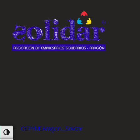
←
CEPYMEAragon_Solidar
Alternar Alto Contraste