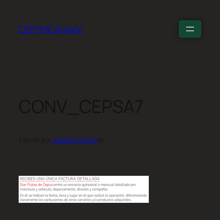
CEPYME Aragón
CONV_CEPSA7
Escrito por
Joaquín Molina
en