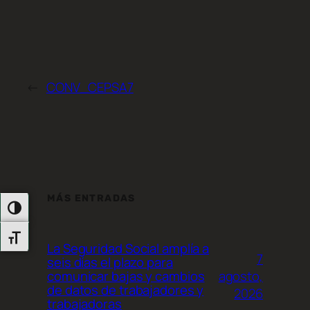
←
CONV_CEPSA7
MÁS ENTRADAS
Alternar Alto Contraste
Alternar Tamaño De Letra
La Seguridad Social amplía a
7
seis días el plazo para
agosto,
comunicar bajas y cambios
de datos de trabajadores y
2026
trabajadoras