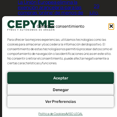
La Unión Europea elimina la
29
exención arancelaria para las
julio,
compras ‘online’ de menos de
150 euros procedentes de
2026
terceros países
Gestionar consentimiento
Para ofrecer las mejores experiencias, utilizamos tecnologías como las
cookies para almacenar y/o acceder a la información del dispositivo. El
consentimiento de estas tecnologías nos permitirá procesar datos como el
comportamiento de navegación o las identificaciones únicas en este sitio.
No consentir o retirar el consentimiento, puede afectar negativamente a
Blog
Eventos
ciertas características y funciones.
CEPYME Aragón
Acerca de
Tienda
FAQs
Patrones
Aceptar
Autores
Temas
Denegar
Ver Preferencias
Twenty Twenty-Five
Diseñado con
WordPress
Política de Cookies
AVISO LEGAL