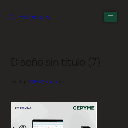
CEPYME Aragón
Diseño sin título (7)
Escrito por
CEPYME Aragón
en