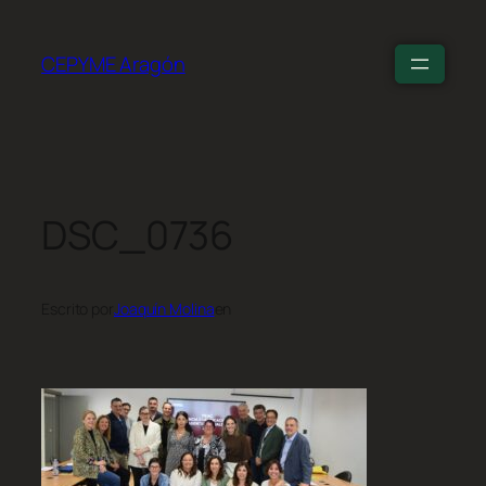
CEPYME Aragón
DSC_0736
Escrito por
Joaquín Molina
en