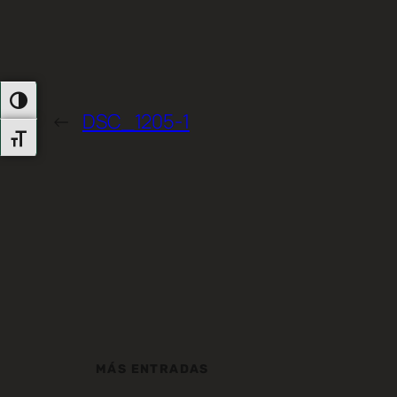
Alternar Alto Contraste
←
DSC_1205-1
Alternar Tamaño De Letra
MÁS ENTRADAS