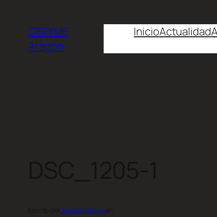
CEPYME
Inicio
Actualidad
A
Aragón
DSC_1205-1
Escrito por
Joaquín Molina
en