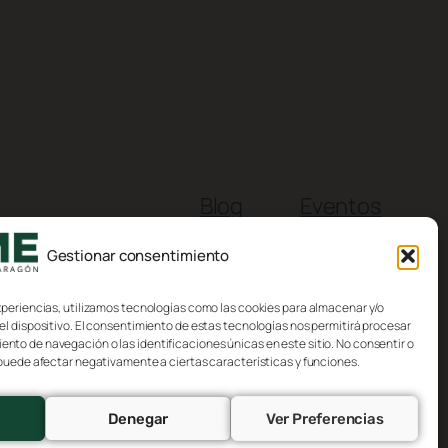
Blog
Eventos
Acerca de
Tienda
Gestionar consentimiento
FAQs
Patrones
Autores
Temas
xperiencias, utilizamos tecnologías como las cookies para almacenar y/o
el dispositivo. El consentimiento de estas tecnologías nos permitirá procesar
to de navegación o las identificaciones únicas en este sitio. No consentir o
 puede afectar negativamente a ciertas características y funciones.
Denegar
Ver Preferencias
Diseñado con
WordPress