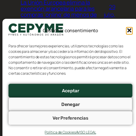
La Unión Europea elimina la
29
exención arancelaria para las
julio,
compras ‘online’ de menos de
150 euros procedentes de
2026
terceros países
Gestionar consentimiento
Para ofrecer las mejores experiencias, utilizamos tecnologías como las
cookies para almacenar y/o acceder a la información del dispositivo. El
consentimiento de estas tecnologías nos permitirá procesar datos como el
comportamiento de navegación o las identificaciones únicas en este sitio.
No consentir o retirar el consentimiento, puede afectar negativamente a
Blog
Eventos
ciertas características y funciones.
CEPYME Aragón
Acerca de
Tienda
FAQs
Patrones
Aceptar
Autores
Temas
Denegar
Ver Preferencias
Twenty Twenty-Five
Diseñado con
WordPress
Política de Cookies
AVISO LEGAL