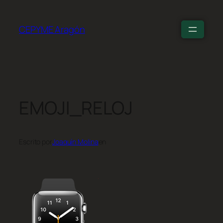
CEPYME Aragón
EMOJI_RELOJ
Escrito por
Joaquín Molina
en