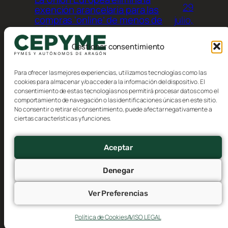
29
exención arancelaria para las
julio,
compras ‘online’ de menos de
150 euros procedentes de
2026
terceros países
Gestionar consentimiento
Para ofrecer las mejores experiencias, utilizamos tecnologías como las
cookies para almacenar y/o acceder a la información del dispositivo. El
consentimiento de estas tecnologías nos permitirá procesar datos como el
comportamiento de navegación o las identificaciones únicas en este sitio.
No consentir o retirar el consentimiento, puede afectar negativamente a
Blog
Eventos
ciertas características y funciones.
CEPYME Aragón
Acerca de
Tienda
FAQs
Patrones
Aceptar
Autores
Temas
Denegar
Ver Preferencias
Twenty Twenty-Five
Diseñado con
WordPress
Política de Cookies
AVISO LEGAL