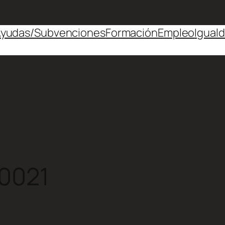
yudas/Subvenciones
Formación
Empleo
Igual
0021