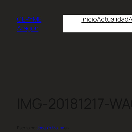
CEPYME
Inicio
Actualidad
A
Aragón
IMG-20181217-WA
Escrito por
Joaquín Molina
en