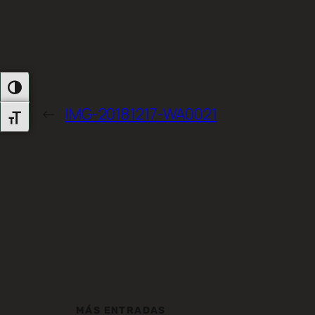
Alternar Alto Contraste
←
IMG-20181217-WA0021
Alternar Tamaño De Letra
MÁS ENTRADAS