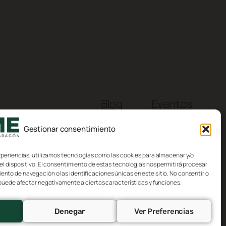
Blog
Eventos
Acerca de
Tienda
Gestionar consentimiento
FAQs
Patrones
Autores
Temas
xperiencias, utilizamos tecnologías como las cookies para almacenar y/o
el dispositivo. El consentimiento de estas tecnologías nos permitirá procesar
to de navegación o las identificaciones únicas en este sitio. No consentir o
 puede afectar negativamente a ciertas características y funciones.
Denegar
Ver Preferencias
Diseñado con
WordPress