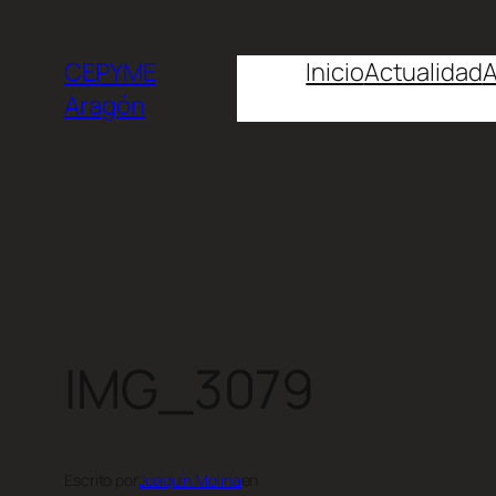
CEPYME
Inicio
Actualidad
A
Aragón
IMG_3079
Escrito por
Joaquín Molina
en