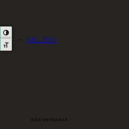
Alternar Alto Contraste
←
IMG_3079
Alternar Tamaño De Letra
MÁS ENTRADAS